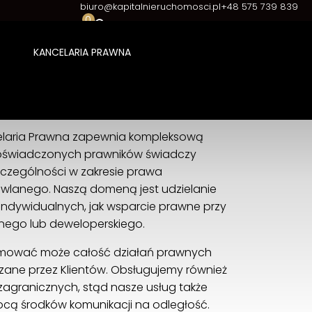
biuro@kapitalnieruchomosci.pl
+48 575 739 839
0
KANCELARIA PRAWNA
Kapital Nieruchomości Kancelaria Prawna
Jedności Narodowej 41/3D
50-260 Wrocław
+48 575 739 839
elaria Prawna zapewnia kompleksową
biuro@kapitalnieruchomosci.pl
oświadczonych prawników świadczy
zczególności w zakresie prawa
wlanego. Naszą domeną jest udzielanie
indywidualnych, jak wsparcie prawne przy
jnego lub deweloperskiego.
ejmować może całość działań prawnych
ane przez Klientów. Obsługujemy również
 zagranicznych, stąd nasze usług także
ą środków komunikacji na odległość.