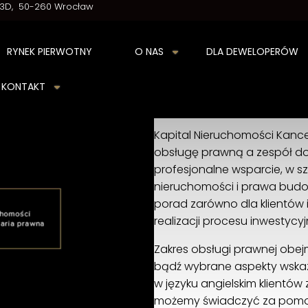
/3D
50-260 Wrocław
RYNEK PIERWOTNY
O NAS
DLA DEWELOPERÓW
KONTAKT
Kancelaria Prawna
Kapital Nieruchomości Kanc
obsługę prawną a zespół d
profesjonalne wsparcie, w s
nieruchomości i prawa budo
porad zarówno dla klientów 
realizacji procesu inwestycy
Zakres obsługi prawnej ob
bądź wybrane aspekty wskaz
w języku angielskim klientów
możemy świadczyć za pomoc