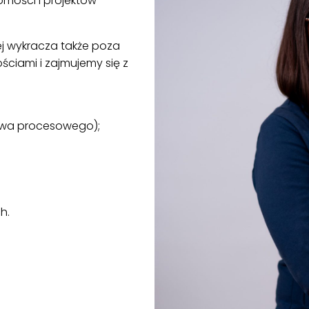
omości i projektów
ej wykracza także poza
ściami i zajmujemy się z
twa procesowego);
h.