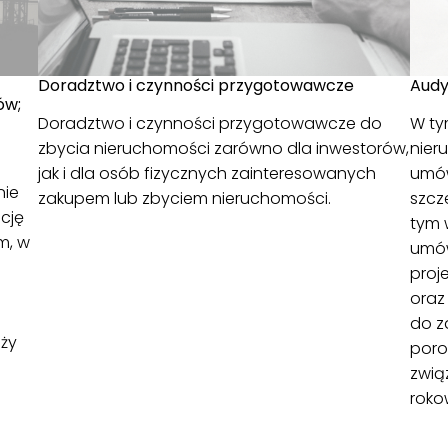
Doradztwo i czynności przygotowawcze
Audy
ów;
Doradztwo i czynności przygotowawcze do
W ty
zbycia nieruchomości zarówno dla inwestorów,
nier
jak i dla osób fizycznych zainteresowanych
umów
nie
zakupem lub zbyciem nieruchomości.
szcz
cję
tym 
m, w
umó
proj
oraz
do z
aży
poro
zwią
roko