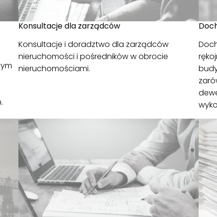
Konsultacje dla zarządców
Doch
Konsultacje i doradztwo dla zarządców
Doch
a
nieruchomości i pośredników w obrocie
ręko
tym
nieruchomościami.
budy
zaró
dewe
.
wyk