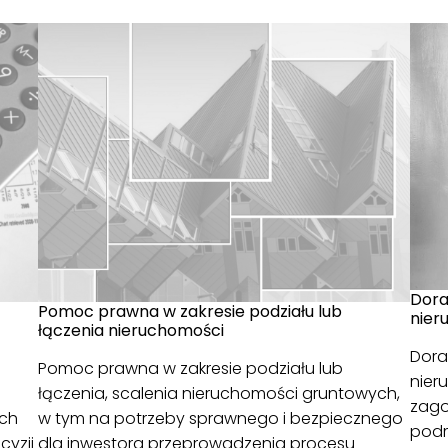
Dora
Pomoc prawna w zakresie podziału lub
nier
łączenia nieruchomości
Dora
Pomoc prawna w zakresie podziału lub
nier
łączenia, scalenia nieruchomości gruntowych,
zago
ach
w tym na potrzeby sprawnego i bezpiecznego
podm
yzji
dla inwestora przeprowadzenia procesu